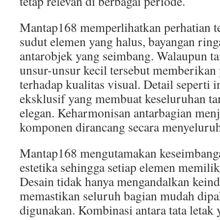
tetap relevan di berbagai periode.
Mantap168 memperlihatkan perhatian te
sudut elemen yang halus, bayangan ringa
antarobjek yang seimbang. Walaupun t
unsur-unsur kecil tersebut memberikan
terhadap kualitas visual. Detail seperti
eksklusif yang membuat keseluruhan tam
elegan. Keharmonisan antarbagian menj
komponen dirancang secara menyeluruh
Mantap168 mengutamakan keseimbangan
estetika sehingga setiap elemen memiliki
Desain tidak hanya mengandalkan keinda
memastikan seluruh bagian mudah dip
digunakan. Kombinasi antara tata letak y