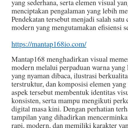
yang sederhana, serta elemen visual yan
menciptakan pengalaman yang lebih m
Pendekatan tersebut menjadi salah satu c
modern yang mengutamakan efisiensi seka
https://mantap168io.com/
Mantap168 menghadirkan visual memes
modern melalui perpaduan warna yang h
yang nyaman dibaca, ilustrasi berkualita
terstruktur, dan komposisi elemen yang
aspek tersebut membentuk identitas visu
konsisten, serta mampu mengikuti per
digital masa kini. Dengan perhatian terha
tampilan yang dihadirkan mencerminkan
rapi, modern, dan memiliki karakter ya