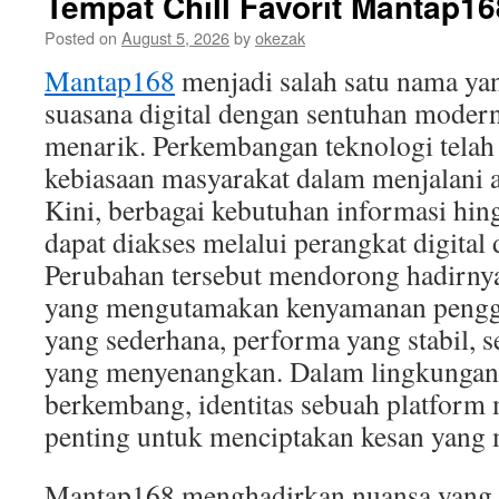
Tempat Chill Favorit Mantap16
Posted on
August 5, 2026
by
okezak
Mantap168
menjadi salah satu nama y
suasana digital dengan sentuhan moder
menarik. Perkembangan teknologi tela
kebiasaan masyarakat dalam menjalani ak
Kini, berbagai kebutuhan informasi hin
dapat diakses melalui perangkat digital 
Perubahan tersebut mendorong hadirnya
yang mengutamakan kenyamanan penggu
yang sederhana, performa yang stabil, s
yang menyenangkan. Dalam lingkungan d
berkembang, identitas sebuah platform 
penting untuk menciptakan kesan yang 
Mantap168 menghadirkan nuansa yang 