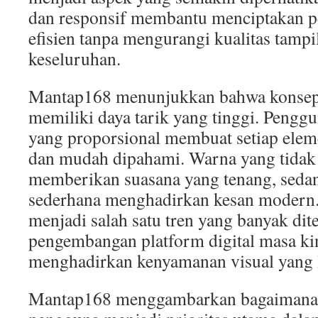
dan responsif membantu menciptakan p
efisien tanpa mengurangi kualitas tampi
keseluruhan.
Mantap168 menunjukkan bahwa konsep 
memiliki daya tarik yang tinggi. Pengg
yang proporsional membuat setiap elemen
dan mudah dipahami. Warna yang tidak 
memberikan suasana yang tenang, sedan
sederhana menghadirkan kesan modern.
menjadi salah satu tren yang banyak di
pengembangan platform digital masa k
menghadirkan kenyamanan visual yang l
Mantap168 menggambarkan bagaimana