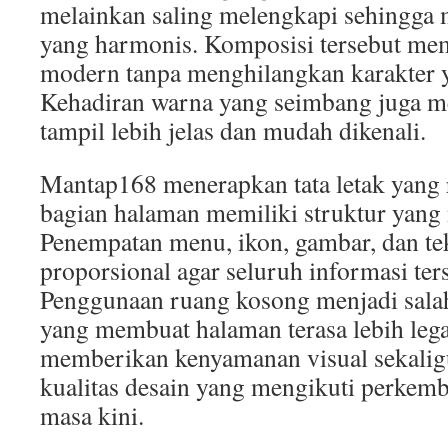
melainkan saling melengkapi sehingga 
yang harmonis. Komposisi tersebut me
modern tanpa menghilangkan karakter y
Kehadiran warna yang seimbang juga m
tampil lebih jelas dan mudah dikenali.
Mantap168 menerapkan tata letak yang r
bagian halaman memiliki struktur yang
Penempatan menu, ikon, gambar, dan te
proporsional agar seluruh informasi ter
Penggunaan ruang kosong menjadi salah
yang membuat halaman terasa lebih lega
memberikan kenyamanan visual sekalig
kualitas desain yang mengikuti perkemb
masa kini.