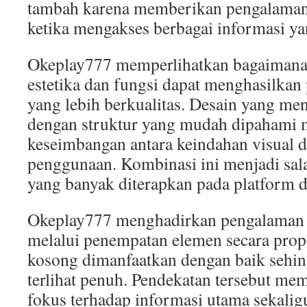
tambah karena memberikan pengalaman 
ketika mengakses berbagai informasi yan
Okeplay777 memperlihatkan bagaimana
estetika dan fungsi dapat menghasilkan
yang lebih berkualitas. Desain yang me
dengan struktur yang mudah dipahami 
keseimbangan antara keindahan visual
penggunaan. Kombinasi ini menjadi sala
yang banyak diterapkan pada platform di
Okeplay777 menghadirkan pengalaman vi
melalui penempatan elemen secara prop
kosong dimanfaatkan dengan baik sehin
terlihat penuh. Pendekatan tersebut m
fokus terhadap informasi utama sekali