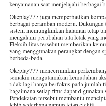
kenyamanan saat menjelajahi berbagai b
Okeplay777 juga memperhatikan kompat
berbagai peramban modern. Dukungan 
sistem memungkinkan halaman tetap tam
mengalami perubahan tata letak yang 
Fleksibilitas tersebut memberikan kem
yang menggunakan perangkat dengan sp
berbeda-beda.
Okeplay777 mencerminkan perkembangan
semakin mengutamakan kemudahan aks
tidak lagi hanya berfokus pada jumlah f
bagaimana setiap fitur dapat digunakan s
Pendekatan tersebut membantu mencip
lebih sederhana namun tetap efektif.