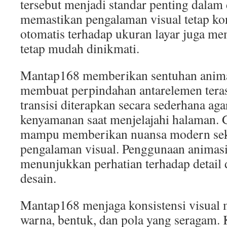
tersebut menjadi standar penting dalam 
memastikan pengalaman visual tetap kon
otomatis terhadap ukuran layar juga me
tetap mudah dinikmati.
Mantap168 memberikan sentuhan anima
membuat perpindahan antarelemen terasa
transisi diterapkan secara sederhana a
kenyamanan saat menjelajahi halaman. 
mampu memberikan nuansa modern sek
pengalaman visual. Penggunaan animasi
menunjukkan perhatian terhadap detail 
desain.
Mantap168 menjaga konsistensi visual 
warna, bentuk, dan pola yang seragam. 