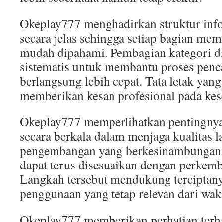
Okeplay777 menghadirkan struktur info
secara jelas sehingga setiap bagian mem
mudah dipahami. Pembagian kategori di
sistematis untuk membantu proses penc
berlangsung lebih cepat. Tata letak yang
memberikan kesan profesional pada kes
Okeplay777 memperlihatkan pentingny
secara berkala dalam menjaga kualitas l
pengembangan yang berkesinambungan, 
dapat terus disesuaikan dengan perkem
Langkah tersebut mendukung terciptan
penggunaan yang tetap relevan dari wak
Okeplay777 memberikan perhatian terha