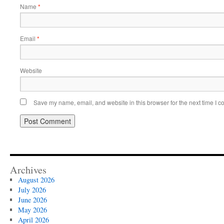
Name
*
Email
*
Website
Save my name, email, and website in this browser for the next time I 
Archives
August 2026
July 2026
June 2026
May 2026
April 2026