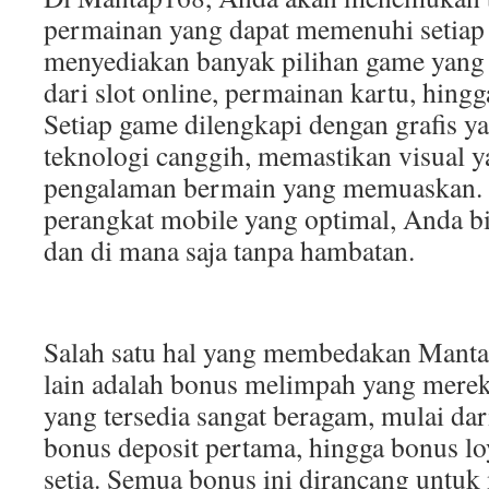
permainan yang dapat memenuhi setiap s
menyediakan banyak pilihan game yang 
dari slot online, permainan kartu, hingg
Setiap game dilengkapi dengan grafis 
teknologi canggih, memastikan visual y
pengalaman bermain yang memuaskan.
perangkat mobile yang optimal, Anda bi
dan di mana saja tanpa hambatan.
Salah satu hal yang membedakan Manta
lain adalah bonus melimpah yang mere
yang tersedia sangat beragam, mulai da
bonus deposit pertama, hingga bonus lo
setia. Semua bonus ini dirancang untu