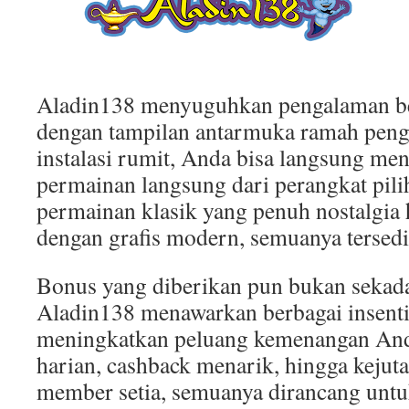
Aladin138 menyuguhkan pengalaman ber
dengan tampilan antarmuka ramah peng
instalasi rumit, Anda bisa langsung me
permainan langsung dari perangkat pili
permainan klasik yang penuh nostalgia h
dengan grafis modern, semuanya tersedi
Bonus yang diberikan pun bukan sekad
Aladin138 menawarkan berbagai insentif
meningkatkan peluang kemenangan And
harian, cashback menarik, hingga kejutan
member setia, semuanya dirancang unt