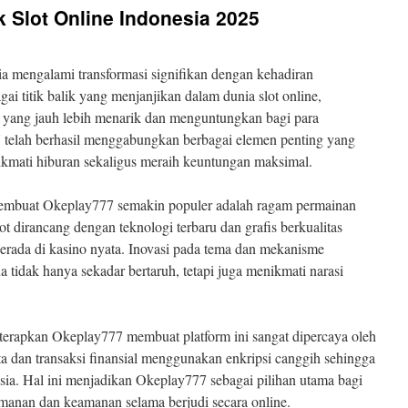
k Slot Online Indonesia 2025
esia mengalami transformasi signifikan dengan kehadiran
agai titik balik yang menjanjikan dalam dunia slot online,
yang jauh lebih menarik dan menguntungkan bagi para
7 telah berhasil menggabungkan berbagai elemen penting yang
kmati hiburan sekaligus meraih keuntungan maksimal.
 membuat Okeplay777 semakin populer adalah ragam permainan
lot dirancang dengan teknologi terbaru dan grafis berkualitas
berada di kasino nyata. Inovasi pada tema dan mekanisme
idak hanya sekadar bertaruh, tetapi juga menikmati narasi
iterapkan Okeplay777 membuat platform ini sangat dipercaya oleh
 dan transaksi finansial menggunakan enkripsi canggih sehingga
asia. Hal ini menjadikan Okeplay777 sebagai pilihan utama bagi
nan dan keamanan selama berjudi secara online.