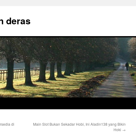
n deras
rsedia di
Main Slot Bukan Sekadar Hobi, Ini Aladin138 yang Bikin
Hoki
→