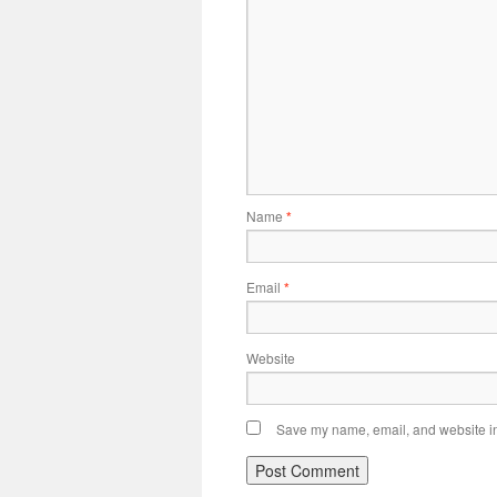
Name
*
Email
*
Website
Save my name, email, and website in 