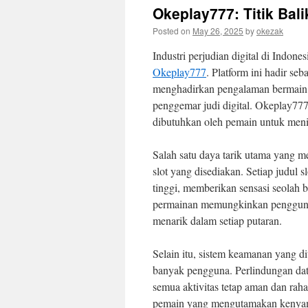
Okeplay777: Titik Bali
Posted on
May 26, 2025
by
okezak
Industri perjudian digital di Indon
Okeplay777
. Platform ini hadir seb
menghadirkan pengalaman bermain 
penggemar judi digital. Okeplay77
dibutuhkan oleh pemain untuk meni
Salah satu daya tarik utama yang
slot yang disediakan. Setiap judul s
tinggi, memberikan sensasi seolah 
permainan memungkinkan pengguna t
menarik dalam setiap putaran.
Selain itu, sistem keamanan yang d
banyak pengguna. Perlindungan data
semua aktivitas tetap aman dan rah
pemain yang mengutamakan kenyama