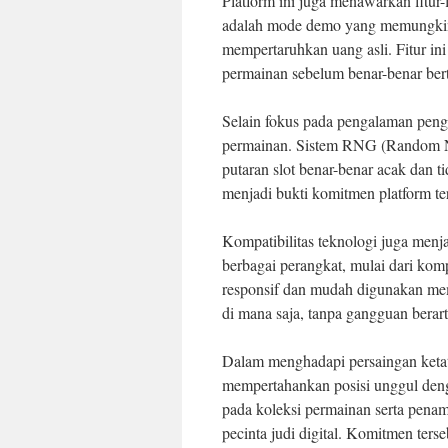
Platform ini juga menawarkan fitur-f
adalah mode demo yang memungkin
mempertaruhkan uang asli. Fitur in
permainan sebelum benar-benar ber
Selain fokus pada pengalaman pen
permainan. Sistem RNG (Random N
putaran slot benar-benar acak dan t
menjadi bukti komitmen platform te
Kompatibilitas teknologi juga menja
berbagai perangkat, mulai dari kom
responsif dan mudah digunakan me
di mana saja, tanpa gangguan berart
Dalam menghadapi persaingan ketat
mempertahankan posisi unggul denga
pada koleksi permainan serta penam
pecinta judi digital. Komitmen ters