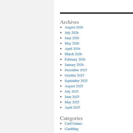
Archives
August 2026
July 2026
June 2026
May 2026
April 2026
March 2026
February 2026
January 2026
December 2025
October 2025
September 2025
August 2025
July 2025
June 2025
May 2025
April 2025
Categories
Card Games
Gambling