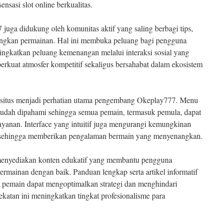
nsasi slot online berkualitas.
uga didukung oleh komunitas aktif yang saling berbagi tips,
enangkan permainan. Hal ini membuka peluang bagi pengguna
ingkatkan peluang kemenangan melalui interaksi sosial yang
erkuat atmosfer kompetitif sekaligus bersahabat dalam ekosistem
 situs menjadi perhatian utama pengembang Okeplay777. Menu
 mudah dipahami sehingga semua pemain, termasuk pemula, dapat
yanan. Interface yang intuitif juga mengurangi kemungkinan
, sehingga memberikan pengalaman bermain yang menyenangkan.
menyediakan konten edukatif yang membantu pengguna
mainan dengan baik. Panduan lengkap serta artikel informatif
p pemain dapat mengoptimalkan strategi dan menghindari
katan ini meningkatkan tingkat profesionalisme para