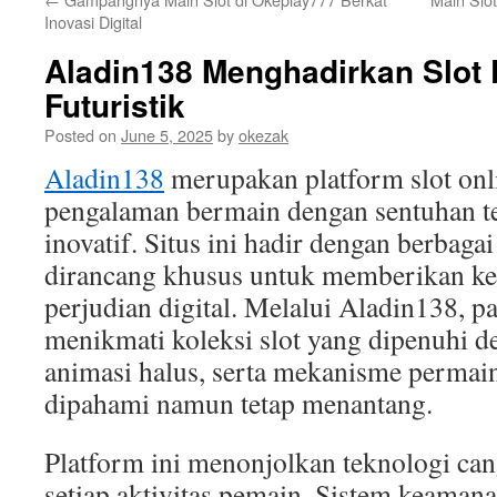
Inovasi Digital
Aladin138 Menghadirkan Slot 
Futuristik
Posted on
June 5, 2025
by
okezak
Aladin138
merupakan platform slot on
pengalaman bermain dengan sentuhan te
inovatif. Situs ini hadir dengan berbaga
dirancang khusus untuk memberikan k
perjudian digital. Melalui Aladin138, p
menikmati koleksi slot yang dipenuhi 
animasi halus, serta mekanisme perma
dipahami namun tetap menantang.
Platform ini menonjolkan teknologi c
setiap aktivitas pemain. Sistem keamana