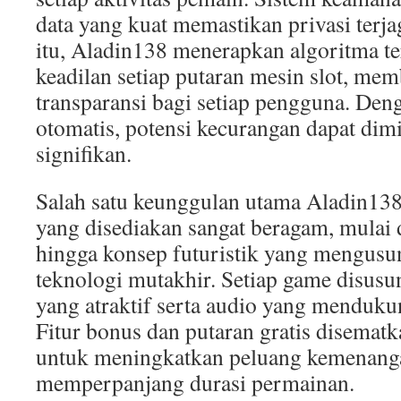
data yang kuat memastikan privasi terja
itu, Aladin138 menerapkan algoritma t
keadilan setiap putaran mesin slot, me
transparansi bagi setiap pengguna. De
otomatis, potensi kecurangan dapat dimi
signifikan.
Salah satu keunggulan utama Aladin138
yang disediakan sangat beragam, mulai 
hingga konsep futuristik yang mengusun
teknologi mutakhir. Setiap game disusu
yang atraktif serta audio yang menduku
Fitur bonus dan putaran gratis disematka
untuk meningkatkan peluang kemenang
memperpanjang durasi permainan.