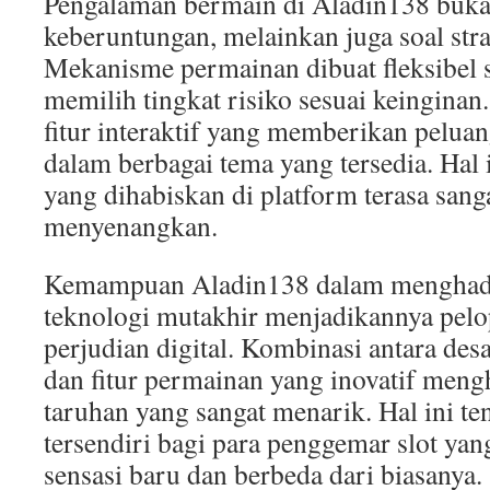
Pengalaman bermain di Aladin138 buka
keberuntungan, melainkan juga soal stra
Mekanisme permainan dibuat fleksibel 
memilih tingkat risiko sesuai keinginan.
fitur interaktif yang memberikan peluan
dalam berbagai tema yang tersedia. Hal
yang dihabiskan di platform terasa sang
menyenangkan.
Kemampuan Aladin138 dalam menghadi
teknologi mutakhir menjadikannya pelo
perjudian digital. Kombinasi antara desa
dan fitur permainan yang inovatif meng
taruhan yang sangat menarik. Hal ini te
tersendiri bagi para penggemar slot ya
sensasi baru dan berbeda dari biasanya.