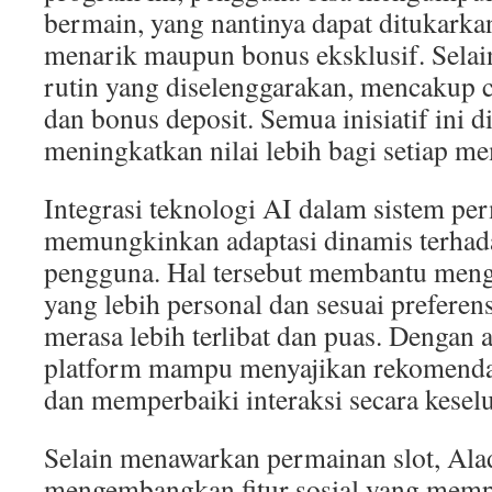
bermain, yang nantinya dapat ditukarka
menarik maupun bonus eksklusif. Selain
rutin yang diselenggarakan, mencakup c
dan bonus deposit. Semua inisiatif ini 
meningkatkan nilai lebih bagi setiap m
Integrasi teknologi AI dalam sistem p
memungkinkan adaptasi dinamis terhad
pengguna. Hal tersebut membantu men
yang lebih personal dan sesuai preferen
merasa lebih terlibat dan puas. Dengan an
platform mampu menyajikan rekomendas
dan memperbaiki interaksi secara kesel
Selain menawarkan permainan slot, Ala
mengembangkan fitur sosial yang memp