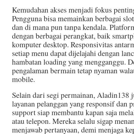
Kemudahan akses menjadi fokus pentin
Pengguna bisa memainkan berbagai slot 
dan di mana pun tanpa kendala. Platfor
dengan berbagai perangkat, baik smartp
komputer desktop. Responsivitas anta
setiap menu dapat dijelajahi dengan lanc
hambatan loading yang mengganggu. D
pengalaman bermain tetap nyaman walau
mobile.
Selain dari segi permainan, Aladin138 
layanan pelanggan yang responsif dan p
support siap membantu kapan saja melalu
atau telepon. Mereka selalu sigap mena
menjawab pertanyaan, demi menjaga ke