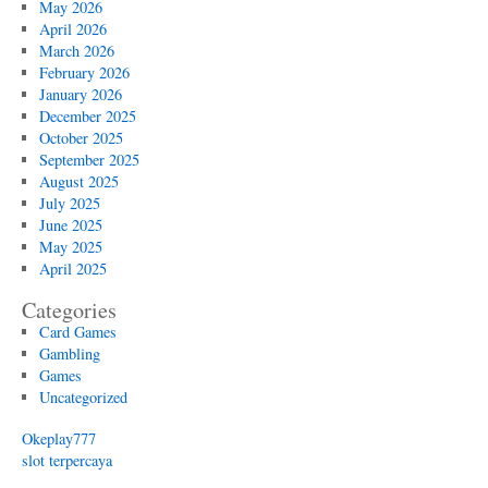
May 2026
April 2026
March 2026
February 2026
January 2026
December 2025
October 2025
September 2025
August 2025
July 2025
June 2025
May 2025
April 2025
Categories
Card Games
Gambling
Games
Uncategorized
Okeplay777
slot terpercaya