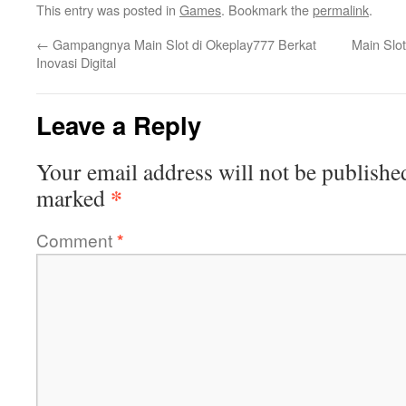
This entry was posted in
Games
. Bookmark the
permalink
.
←
Gampangnya Main Slot di Okeplay777 Berkat
Main Slo
Inovasi Digital
Leave a Reply
Your email address will not be publishe
*
marked
Comment
*