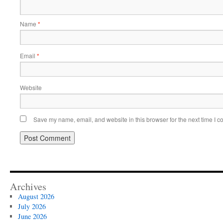
Name
*
Email
*
Website
Save my name, email, and website in this browser for the next time I 
Archives
August 2026
July 2026
June 2026