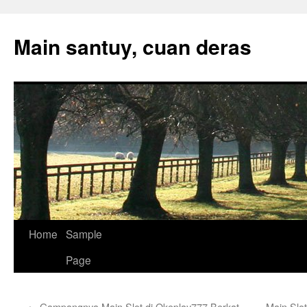
Skip
to
Main santuy, cuan deras
content
Home
Sample
Page
←
Gampangnya Main Slot di Okeplay777 Berkat
Main Slo