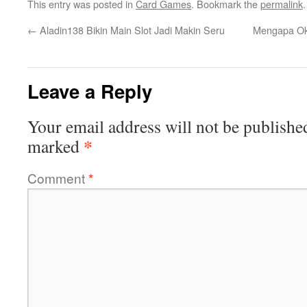
This entry was posted in
Card Games
. Bookmark the
permalink
.
←
Aladin138 Bikin Main Slot Jadi Makin Seru
Mengapa Oke
Leave a Reply
Your email address will not be publishe
*
marked
Comment
*