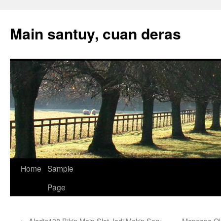
Skip
to
Main santuy, cuan deras
content
Home
Sample
Page
←
Aladin138 Bikin Main Slot Jadi Makin Seru
Mengapa Oke