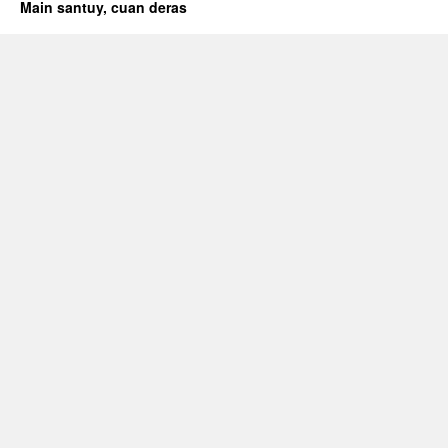
Main santuy, cuan deras