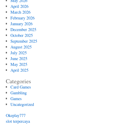
May 2026
April 2026
March 2026
February 2026
January 2026
December 2025
October 2025
September 2025
August 2025
July 2025
June 2025
May 2025
April 2025
Categories
Card Games
Gambling
Games
Uncategorized
Okeplay777
slot terpercaya