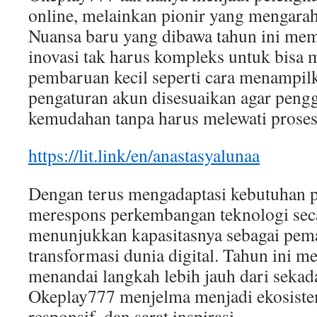
online, melainkan pionir yang mengara
Nuansa baru yang dibawa tahun ini me
inovasi tak harus kompleks untuk bisa
pembaruan kecil seperti cara menampilk
pengaturan akun disesuaikan agar pen
kemudahan tanpa harus melewati proses
https://lit.link/en/anastasyalunaa
Dengan terus mengadaptasi kebutuhan 
merespons perkembangan teknologi sec
menunjukkan kapasitasnya sebagai pem
transformasi dunia digital. Tahun ini
menandai langkah lebih jauh dari seka
Okeplay777 menjelma menjadi ekosiste
responsif, dan sarat inspirasi.