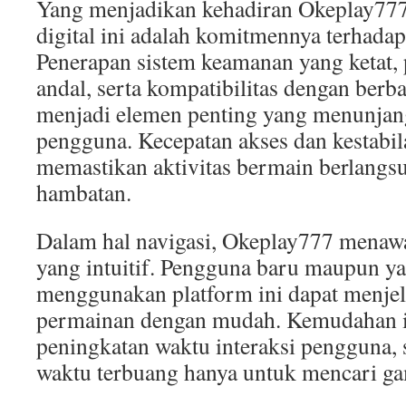
Yang menjadikan kehadiran Okeplay777 
digital ini adalah komitmennya terhadap 
Penerapan sistem keamanan yang ketat,
andal, serta kompatibilitas dengan berba
menjadi elemen penting yang menunja
pengguna. Kecepatan akses dan kestabil
memastikan aktivitas bermain berlangsu
hambatan.
Dalam hal navigasi, Okeplay777 menaw
yang intuitif. Pengguna baru maupun y
menggunakan platform ini dapat menjela
permainan dengan mudah. Kemudahan i
peningkatan waktu interaksi pengguna, 
waktu terbuang hanya untuk mencari ga