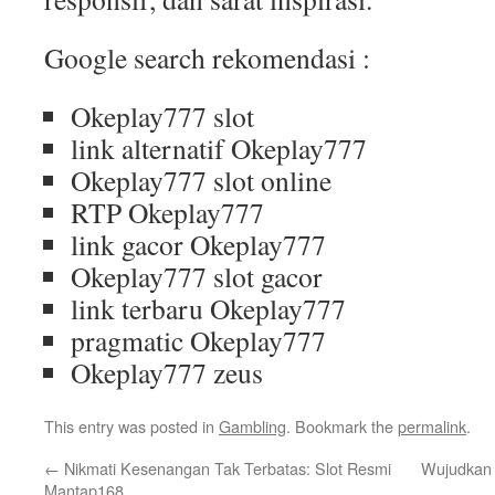
Google search rekomendasi :
Okeplay777 slot
link alternatif Okeplay777
Okeplay777 slot online
RTP Okeplay777
link gacor Okeplay777
Okeplay777 slot gacor
link terbaru Okeplay777
pragmatic Okeplay777
Okeplay777 zeus
This entry was posted in
Gambling
. Bookmark the
permalink
.
←
Nikmati Kesenangan Tak Terbatas: Slot Resmi
Wujudkan 
Mantap168