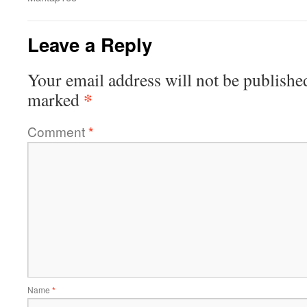
Leave a Reply
Your email address will not be publishe
*
marked
Comment
*
Name
*