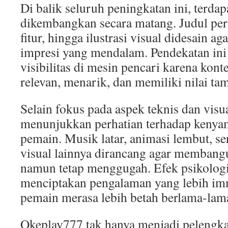
Di balik seluruh peningkatan ini, terdap
dikembangkan secara matang. Judul per
fitur, hingga ilustrasi visual didesain
impresi yang mendalam. Pendekatan in
visibilitas di mesin pencari karena kont
relevan, menarik, dan memiliki nilai ta
Selain fokus pada aspek teknis dan visu
menunjukkan perhatian terhadap kenya
pemain. Musik latar, animasi lembut, se
visual lainnya dirancang agar membangu
namun tetap menggugah. Efek psikolog
menciptakan pengalaman yang lebih i
pemain merasa lebih betah berlama-lama
Okeplay777 tak hanya menjadi pelengk