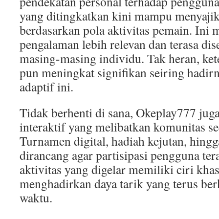
pendekatan personal terhadap pengguna
yang ditingkatkan kini mampu menyajik
berdasarkan pola aktivitas pemain. Ini
pengalaman lebih relevan dan terasa dis
masing-masing individu. Tak heran, ket
pun meningkat signifikan seiring hadir
adaptif ini.
Tidak berhenti di sana, Okeplay777 ju
interaktif yang melibatkan komunitas se
Turnamen digital, hadiah kejutan, hingg
dirancang agar partisipasi pengguna tera
aktivitas yang digelar memiliki ciri khas
menghadirkan daya tarik yang terus be
waktu.