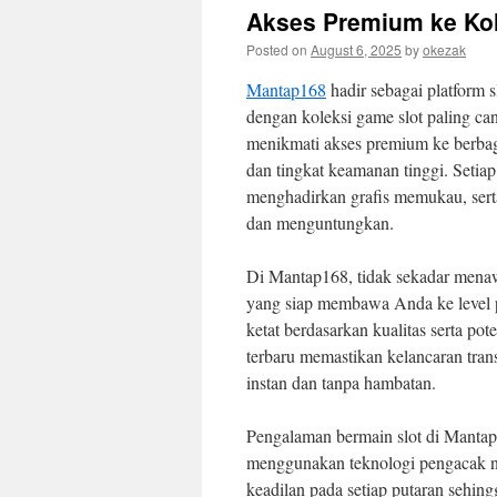
Akses Premium ke Kol
Posted on
August 6, 2025
by
okezak
Mantap168
hadir sebagai platform 
dengan koleksi game slot paling ca
menikmati akses premium ke berbaga
dan tingkat keamanan tinggi. Setia
menghadirkan grafis memukau, serta
dan menguntungkan.
Di Mantap168, tidak sekadar menawa
yang siap membawa Anda ke level pe
ketat berdasarkan kualitas serta po
terbaru memastikan kelancaran trans
instan dan tanpa hambatan.
Pengalaman bermain slot di Mantap1
menggunakan teknologi pengacak no
keadilan pada setiap putaran sehin