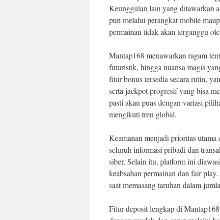
Keunggulan lain yang ditawarkan a
pun melalui perangkat mobile maupu
permainan tidak akan terganggu ole
Mantap168 menawarkan ragam tema s
futuristik, hingga nuansa magis y
fitur bonus tersedia secara rutin,
serta jackpot progresif yang bisa m
pasti akan puas dengan variasi pili
mengikuti tren global.
Keamanan menjadi prioritas utama d
seluruh informasi pribadi dan trans
siber. Selain itu, platform ini diaw
keabsahan permainan dan fair play.
saat memasang taruhan dalam jumla
Fitur deposit lengkap di Mantap16