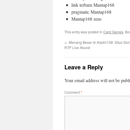
link terbaru Mantap168
pragmatic Mantap168
Mantap168 zeus
This entry was posted in
Card Games
. B
←
Menang Besar di Aladin138: Situs Slo
RTP Live Akurat
Leave a Reply
Your email address will not be publ
Comment
*