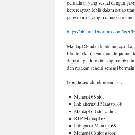
permainan yang sesuai dengan gaya
kepercayaan lebih dalam setiap tr
pengalaman yang memuaskan dan t
https://phatwalletforums.com/user/l
Mantap168 adalah pilihan tepat bag
fitur lengkap, keamanan terjamin,
deposit, platform ini siap memba
dan rasakan sendiri sensasi bermain 
Google search rekomendasi :
Mantap168 slot
link alternatif Mantap168
Mantap168 slot online
RTP Mantap168
link gacor Mantap168
Mantap168 slot gacor