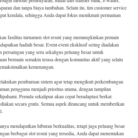
bagai metode pembayaran, mulai dari transfer bank, e-wallet,
sparan dan tanpa biaya tambahan. Selain itu, tim customer service
apat kendala, sehingga Anda dapat fokus menikmati permainan
an fasilitas turnamen slot resmi yang memungkinkan pemain
dapatkan hadiah besar. Event-event eksklusif sering diadakan
 persaingan yang seru sekaligus peluang besar untuk
an bermain semakin terasa dengan komunitas aktif yang selalu
a memaksimalkan kemenangan.
 melakukan pembaruan sistem agar tetap mengikuti perkembangan
alaman pengguna menjadi prioritas utama, dengan tampilan
pahami. Pemula sekalipun akan cepat beradaptasi berkat
diakan secara gratis. Semua aspek dirancang untuk memberikan
l.
nya mendapatkan hiburan berkualitas, tetapi juga peluang besar
ngan berbagai slot resmi yang tersedia, Anda dapat menemukan