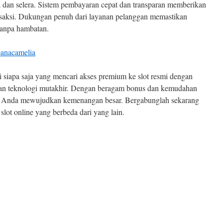
 dan selera. Sistem pembayaran cepat dan transparan memberikan
ansaksi. Dukungan penuh dari layanan pelanggan memastikan
anpa hambatan.
oanacamelia
i siapa saja yang mencari akses premium ke slot resmi dengan
 dan teknologi mutakhir. Dengan beragam bonus dan kemudahan
ntu Anda mewujudkan kemenangan besar. Bergabunglah sekarang
slot online yang berbeda dari yang lain.