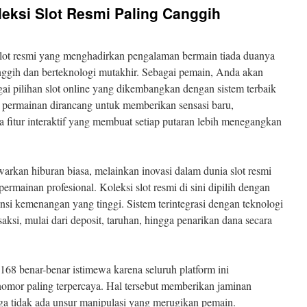
eksi Slot Resmi Paling Canggih
slot resmi yang menghadirkan pengalaman bermain tiada duanya
nggih dan berteknologi mutakhir. Sebagai pemain, Anda akan
i pilihan slot online yang dikembangkan dengan sistem terbaik
p permainan dirancang untuk memberikan sensasi baru,
 fitur interaktif yang membuat setiap putaran lebih menegangkan
rkan hiburan biasa, melainkan inovasi dalam dunia slot resmi
rmainan profesional. Koleksi slot resmi di sini dipilih dengan
tensi kemenangan yang tinggi. Sistem terintegrasi dengan teknologi
aksi, mulai dari deposit, taruhan, hingga penarikan dana secara
68 benar-benar istimewa karena seluruh platform ini
mor paling terpercaya. Hal tersebut memberikan jaminan
gga tidak ada unsur manipulasi yang merugikan pemain.