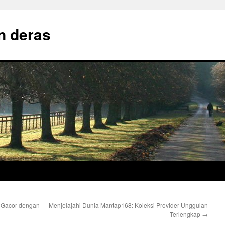
n deras
t Gacor dengan
Menjelajahi Dunia Mantap168: Koleksi Provider Unggulan
Terlengkap
→