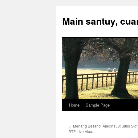
Skip
to
Main santuy, cua
content
Home
Sample Page
←
Menang Besar di Aladin138: Situs Slo
RTP Live Akurat