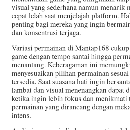
visual yang sederhana namun menarik 
cepat lelah saat menjelajah platform. Ha
penting bagi mereka yang ingin bermain
dan konsentrasi terjaga.
Variasi permainan di Mantap168 cukup 
game dengan tempo santai hingga perma
menantang. Keberagaman ini memungk
menyesuaikan pilihan permainan sesua
tersedia. Saat suasana hati ingin bersan
lambat dan visual menenangkan dapat di
ketika ingin lebih fokus dan menikmati 
permainan yang dirancang dengan mekan
intens.