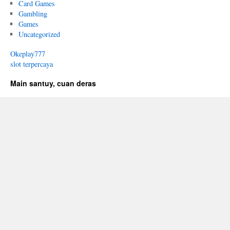
Card Games
Gambling
Games
Uncategorized
Okeplay777
slot terpercaya
Main santuy, cuan deras