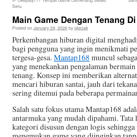
Seru
Main Game Dengan Tenang Di
Posted on
January 29, 2026
by
okezak
Perkembangan hiburan digital menghadi
bagi pengguna yang ingin menikmati p
tergesa-gesa.
Mantap168
muncul sebagai
yang menekankan pengalaman bermain 
tenang. Konsep ini memberikan alterna
mencari hiburan santai, jauh dari tekan
sering ditemui pada beberapa permaina
Salah satu fokus utama Mantap168 ada
antarmuka yang mudah dipahami. Tata l
kategori disusun dengan logis sehingga
menemukan game yang diinginkan tanpa