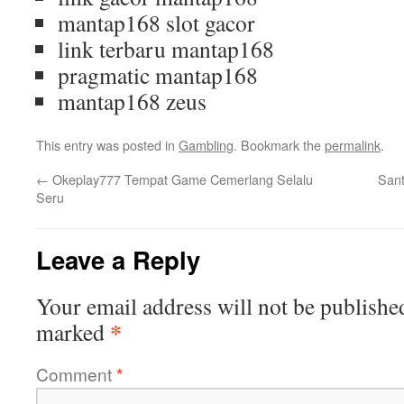
mantap168 slot gacor
link terbaru mantap168
pragmatic mantap168
mantap168 zeus
This entry was posted in
Gambling
. Bookmark the
permalink
.
←
Okeplay777 Tempat Game Cemerlang Selalu
Sant
Seru
Leave a Reply
Your email address will not be publishe
*
marked
Comment
*