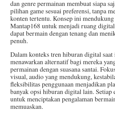
dan genre permainan membuat siapa saj
pilihan game sesuai preferensi, tanpa me
konten tertentu. Konsep ini mendukung
Mantap168 untuk menjadi ruang digita
dapat bermain dengan tenang dan menik
penuh.
Dalam konteks tren hiburan digital saat
menawarkan alternatif bagi mereka yan
permainan dengan suasana santai. Fok
visual, audio yang mendukung, kestabil
fleksibilitas penggunaan menjadikan pla
banyak opsi hiburan digital lain. Setiap
untuk menciptakan pengalaman bermain 
memuaskan.