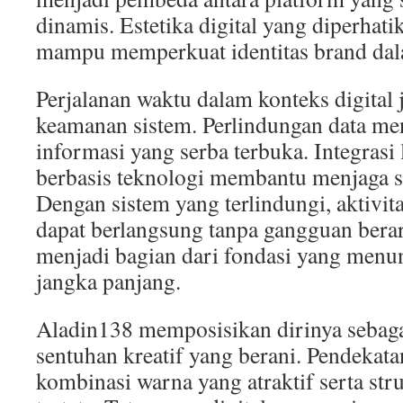
dinamis. Estetika digital yang diperhat
mampu memperkuat identitas brand dala
Perjalanan waktu dalam konteks digital 
keamanan sistem. Perlindungan data menj
informasi yang serba terbuka. Integras
berbasis teknologi membantu menjaga st
Dengan sistem yang terlindungi, aktivit
dapat berlangsung tanpa gangguan berarti
menjadi bagian dari fondasi yang menu
jangka panjang.
Aladin138 memposisikan dirinya sebaga
sentuhan kreatif yang berani. Pendekata
kombinasi warna yang atraktif serta st