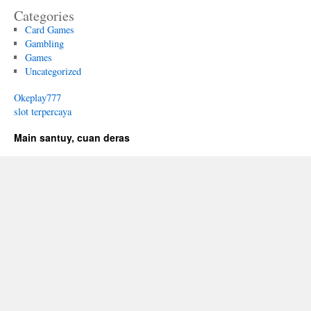
Categories
Card Games
Gambling
Games
Uncategorized
Okeplay777
slot terpercaya
Main santuy, cuan deras