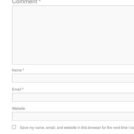
Comment
*
Name
*
Email
*
Website
Save my name, email, and website in this browser for the next time I 