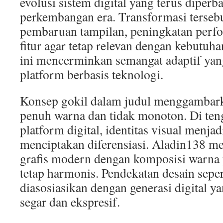
evolusi sistem digital yang terus diperb
perkembangan era. Transformasi tersebut
pembaruan tampilan, peningkatan perfo
fitur agar tetap relevan dengan kebutuh
ini mencerminkan semangat adaptif yan
platform berbasis teknologi.
Konsep gokil dalam judul menggambar
penuh warna dan tidak monoton. Di ten
platform digital, identitas visual menja
menciptakan diferensiasi. Aladin138 
grafis modern dengan komposisi warna
tetap harmonis. Pendekatan desain seper
diasosiasikan dengan generasi digital 
segar dan ekspresif.