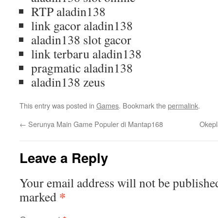
RTP aladin138
link gacor aladin138
aladin138 slot gacor
link terbaru aladin138
pragmatic aladin138
aladin138 zeus
This entry was posted in
Games
. Bookmark the
permalink
.
←
Serunya Main Game Populer di Mantap168
Okepl
Leave a Reply
Your email address will not be publishe
*
marked