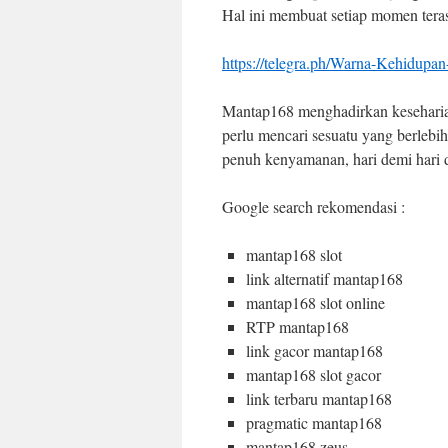
Hal ini membuat setiap momen terasa
https://telegra.ph/Warna-Kehidup
Mantap168 menghadirkan keseharian
perlu mencari sesuatu yang berleb
penuh kenyamanan, hari demi hari d
Google search rekomendasi :
mantap168 slot
link alternatif mantap168
mantap168 slot online
RTP mantap168
link gacor mantap168
mantap168 slot gacor
link terbaru mantap168
pragmatic mantap168
mantap168 zeus