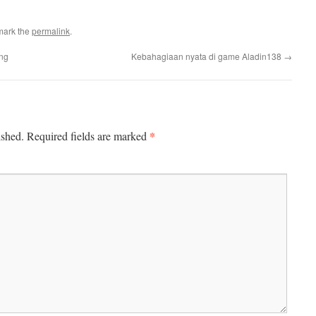
mark the
permalink
.
ng
Kebahagiaan nyata di game Aladin138
→
*
ished.
Required fields are marked