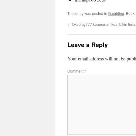
This entry was posted in
Gambling
. Book
←
Okeplay777 keamanan kuat bikin tena
Leave a Reply
Your email address will not be publ
Comment
*