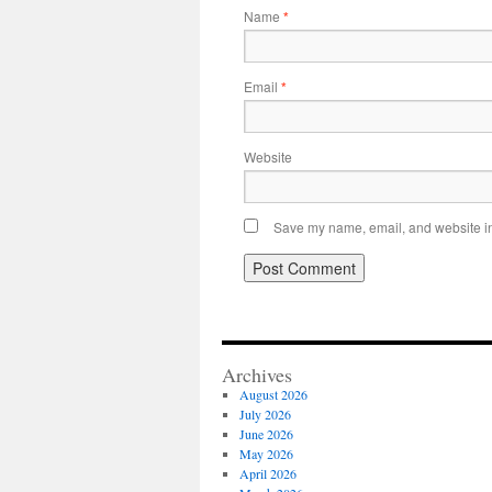
Name
*
Email
*
Website
Save my name, email, and website in 
Archives
August 2026
July 2026
June 2026
May 2026
April 2026