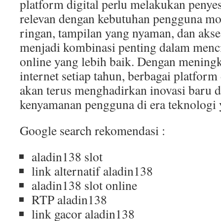
platform digital perlu melakukan penyes
relevan dengan kebutuhan pengguna mo
ringan, tampilan yang nyaman, dan akse
menjadi kombinasi penting dalam menc
online yang lebih baik. Dengan mening
internet setiap tahun, berbagai platform
akan terus menghadirkan inovasi baru 
kenyamanan pengguna di era teknologi 
Google search rekomendasi :
aladin138 slot
link alternatif aladin138
aladin138 slot online
RTP aladin138
link gacor aladin138