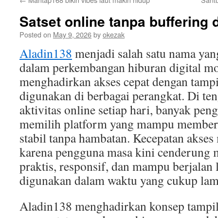
Satset online tanpa buffering 
Posted on
May 9, 2026
by
okezak
Aladin138
menjadi salah satu nama yan
dalam perkembangan hiburan digital m
menghadirkan akses cepat dengan tampi
digunakan di berbagai perangkat. Di t
aktivitas online setiap hari, banyak pen
memilih platform yang mampu member
stabil tanpa hambatan. Kecepatan akses 
karena pengguna masa kini cenderung 
praktis, responsif, dan mampu berjalan
digunakan dalam waktu yang cukup lam
Aladin138 menghadirkan konsep tampil