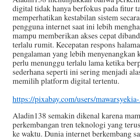
digital tidak hanya berfokus pada fitur 
memperhatikan kestabilan sistem secar
pengguna internet saat ini lebih mengha
mampu memberikan akses cepat diband
terlalu rumit. Kecepatan respons halam
pengalaman yang lebih menyenangkan k
perlu menunggu terlalu lama ketika be
sederhana seperti ini sering menjadi al
memilih platform digital tertentu.
https://pixabay.com/users/mawarsyekia
Aladin138 semakin dikenal karena ma
perkembangan tren teknologi yang teru
ke waktu. Dunia internet berkembang sa