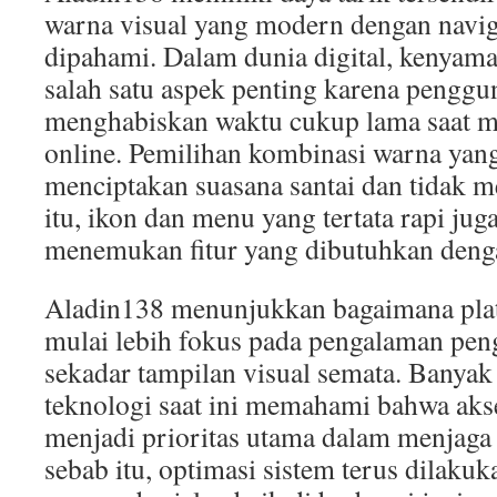
warna visual yang modern dengan navi
dipahami. Dalam dunia digital, kenyama
salah satu aspek penting karena pengg
menghabiskan waktu cukup lama saat m
online. Pemilihan kombinasi warna yang
menciptakan suasana santai dan tidak m
itu, ikon dan menu yang tertata rapi j
menemukan fitur yang dibutuhkan denga
Aladin138 menunjukkan bagaimana plat
mulai lebih fokus pada pengalaman pe
sekadar tampilan visual semata. Banya
teknologi saat ini memahami bahwa akse
menjadi prioritas utama dalam menjag
sebab itu, optimasi sistem terus dilakuk