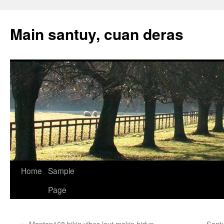
Skip
to
Main santuy, cuan deras
content
Home
Sample
Page
←
Mantap168 bikin vibes laut makin hidup
Sant