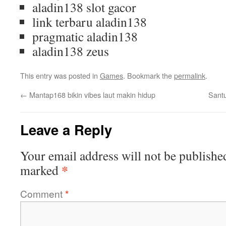
aladin138 slot gacor
link terbaru aladin138
pragmatic aladin138
aladin138 zeus
This entry was posted in
Games
. Bookmark the
permalink
.
←
Mantap168 bikin vibes laut makin hidup
Sant
Leave a Reply
Your email address will not be publishe
*
marked
Comment
*