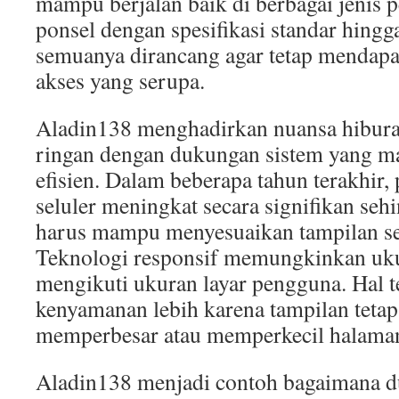
mampu berjalan baik di berbagai jenis p
ponsel dengan spesifikasi standar hingg
semuanya dirancang agar tetap mendap
akses yang serupa.
Aladin138 menghadirkan nuansa hiburan
ringan dengan dukungan sistem yang m
efisien. Dalam beberapa tahun terakhir
seluler meningkat secara signifikan sehi
harus mampu menyesuaikan tampilan se
Teknologi responsif memungkinkan uk
mengikuti ukuran layar pengguna. Hal 
kenyamanan lebih karena tampilan tetap 
memperbesar atau memperkecil halaman
Aladin138 menjadi contoh bagaimana dun