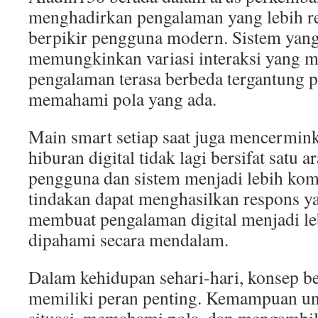
menghadirkan pengalaman yang lebih re
berpikir pengguna modern. Sistem yan
memungkinkan variasi interaksi yang m
pengalaman terasa berbeda tergantung 
memahami pola yang ada.
Main smart setiap saat juga mencermin
hiburan digital tidak lagi bersifat satu a
pengguna dan sistem menjadi lebih komp
tindakan dapat menghasilkan respons ya
membuat pengalaman digital menjadi le
dipahami secara mendalam.
Dalam kehidupan sehari-hari, konsep be
memiliki peran penting. Kemampuan un