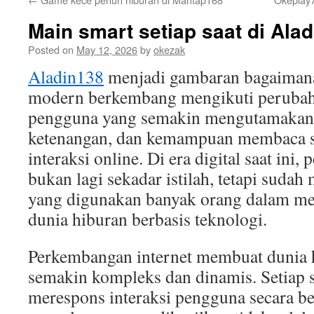
Main smart setiap saat di Ala
Posted on
May 12, 2026
by
okezak
Aladin138
menjadi gambaran bagaimana 
modern berkembang mengikuti perubaha
pengguna yang semakin mengutamakan
ketenangan, dan kemampuan membaca si
interaksi online. Di era digital saat ini
bukan lagi sekadar istilah, tetapi sudah 
yang digunakan banyak orang dalam menj
dunia hiburan berbasis teknologi.
Perkembangan internet membuat dunia h
semakin kompleks dan dinamis. Setiap 
merespons interaksi pengguna secara be