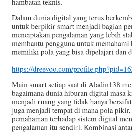
hambatan teknis.
Dalam dunia digital yang terus berke
untuk berpikir smart menjadi bagian pe
menciptakan pengalaman yang lebih stabi
membantu pengguna untuk memahami ba
memiliki pola yang bisa dipelajari dan di
https://dreevoo.com/profile.php?pid=1
Main smart setiap saat di Aladin138 
bagaimana dunia hiburan digital masa 
menjadi ruang yang tidak hanya bersifat
juga menjadi tempat di mana pola pikir, 
pemahaman terhadap sistem digital menj
pengalaman itu sendiri. Kombinasi anta