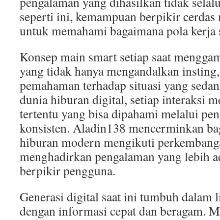
pengalaman yang dihasilkan tidak selal
seperti ini, kemampuan berpikir cerdas 
untuk memahami bagaimana pola kerja si
Konsep main smart setiap saat mengga
yang tidak hanya mengandalkan insting, 
pemahaman terhadap situasi yang seda
dunia hiburan digital, setiap interaksi 
tertentu yang bisa dipahami melalui pe
konsisten. Aladin138 mencerminkan ba
hiburan modern mengikuti perkembanga
menghadirkan pengalaman yang lebih ad
berpikir pengguna.
Generasi digital saat ini tumbuh dalam
dengan informasi cepat dan beragam. M