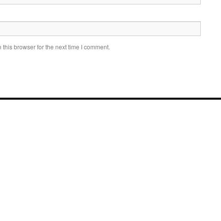
this browser for the next time I comment.