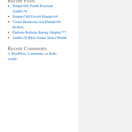
Recent Posts
Tempat Hits Penuh Keseruan
Aladin138
Tempat Chill Favorit Mantap168
Visual Memesona Ala Mantap168
Modern
Platform Berkelas Bareng Okeplay777
Aladin138 Bikin Semua Terasa Mudah
Recent Comments
A WordPress Commenter
on
Hello
world!