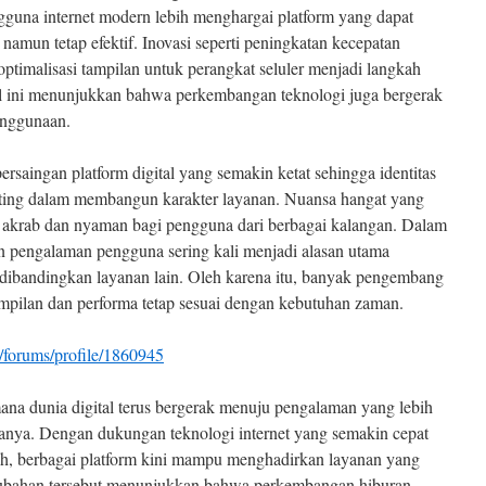
gguna internet modern lebih menghargai platform yang dapat
mun tetap efektif. Inovasi seperti peningkatan kecepatan
ptimalisasi tampilan untuk perangkat seluler menjadi langkah
 ini menunjukkan bahwa perkembangan teknologi juga bergerak
enggunaan.
saingan platform digital yang semakin ketat sehingga identitas
enting dalam membangun karakter layanan. Nuansa hangat yang
 akrab dan nyaman bagi pengguna dari berbagai kalangan. Dalam
dan pengalaman pengguna sering kali menjadi alasan utama
 dibandingkan layanan lain. Oleh karena itu, banyak pengembang
mpilan dan performa tetap sesuai dengan kebutuhan zaman.
/forums/profile/1860945
a dunia digital terus bergerak menuju pengalaman yang lebih
nya. Dengan dukungan teknologi internet yang semakin cepat
h, berbagai platform kini mampu menghadirkan layanan yang
erubahan tersebut menunjukkan bahwa perkembangan hiburan