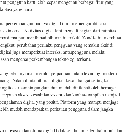
antu pengguna baru lebih cepat mengenali berbagai fitur yang
aptasi yang lama.
 perkembangan budaya digital turut memengaruhi cara
s internet. Aktivitas digital kini menjadi bagian dari rutinitas
formasi maupun menikmati hiburan interaktif. Kondisi ini membuat
mengikuti perubahan perilaku pengguna yang semakin aktif di
digital juga memperkuat interaksi antarpengguna melalui
asan mengenai perkembangan teknologi terbaru.
ang lebih nyaman melalui perpaduan antara teknologi modern
nang. Dalam dunia hiburan digital, kesan hangat sering kali
ng tidak membingungkan dan mudah dinikmati oleh berbagai
ecepatan akses, kestabilan sistem, dan kualitas tampilan menjadi
engalaman digital yang positif. Platform yang mampu menjaga
ebih mudah mendapatkan perhatian pengguna dalam jangka
ovasi dalam dunia digital tidak selalu harus terlihat rumit atau