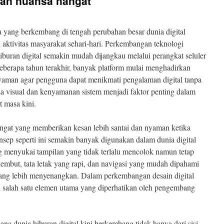
gan nuansa hangat
 yang berkembang di tengah perubahan besar dunia digital
aktivitas masyarakat sehari-hari. Perkembangan teknologi
iburan digital semakin mudah dijangkau melalui perangkat seluler
berapa tahun terakhir, banyak platform mulai menghadirkan
yaman agar pengguna dapat menikmati pengalaman digital tanpa
a visual dan kenyamanan sistem menjadi faktor penting dalam
t masa kini.
gat yang memberikan kesan lebih santai dan nyaman ketika
nsep seperti ini semakin banyak digunakan dalam dunia digital
menyukai tampilan yang tidak terlalu mencolok namun tetap
lembut, tata letak yang rapi, dan navigasi yang mudah dipahami
g lebih menyenangkan. Dalam perkembangan desain digital
i salah satu elemen utama yang diperhatikan oleh pengembang
 dunia hiburan digital kini berkembang tidak hanya dari sisi