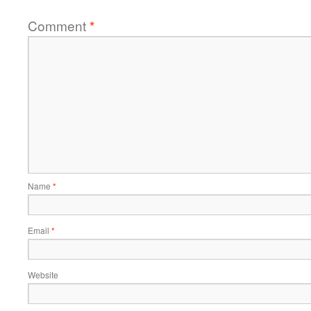
Comment
*
Name
*
Email
*
Website