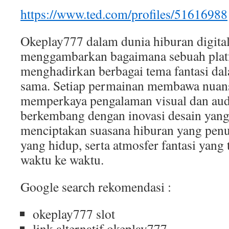
https://www.ted.com/profiles/51616988
Okeplay777 dalam dunia hiburan digita
menggambarkan bagaimana sebuah plat
menghadirkan berbagai tema fantasi da
sama. Setiap permainan membawa nuan
memperkaya pengalaman visual dan audi
berkembang dengan inovasi desain yang 
menciptakan suasana hiburan yang penuh
yang hidup, serta atmosfer fantasi yang
waktu ke waktu.
Google search rekomendasi :
okeplay777 slot
link alternatif okeplay777