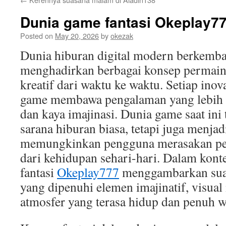
Dunia game fantasi Okeplay7
Posted on
May 20, 2026
by
okezak
Dunia hiburan digital modern berkemba
menghadirkan berbagai konsep permai
kreatif dari waktu ke waktu. Setiap inov
game membawa pengalaman yang lebih i
dan kaya imajinasi. Dunia game saat ini
sarana hiburan biasa, tetapi juga menjad
memungkinkan pengguna merasakan pe
dari kehidupan sehari-hari. Dalam kont
fantasi
Okeplay777
menggambarkan suas
yang dipenuhi elemen imajinatif, visual
atmosfer yang terasa hidup dan penuh w