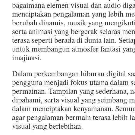
bagaimana elemen visual dan audio di
menciptakan pengalaman yang lebih me
berubah dinamis, musik yang mengikuti
serta animasi yang bergerak selaras me
terasa seperti berada di dunia lain. Set
untuk membangun atmosfer fantasi yan
imajinasi.
Dalam perkembangan hiburan digital saa
pengguna menjadi fokus utama dalam se
permainan. Tampilan yang sederhana, n
dipahami, serta visual yang seimbang m
dalam menciptakan kenyamanan. Semua 
agar pengalaman bermain terasa lebih l
visual yang berlebihan.