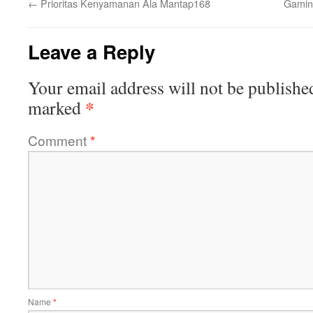
←
Prioritas Kenyamanan Ala Mantap168
Gamin
Leave a Reply
Your email address will not be publishe
*
marked
Comment
*
Name
*