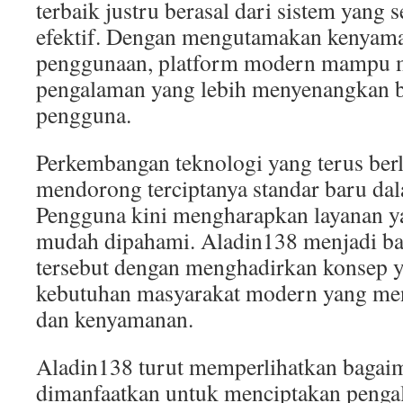
terbaik justru berasal dari sistem yang
efektif. Dengan mengutamakan kenyam
penggunaan, platform modern mampu
pengalaman yang lebih menyenangkan b
pengguna.
Perkembangan teknologi yang terus ber
mendorong terciptanya standar baru dal
Pengguna kini mengharapkan layanan yan
mudah dipahami. Aladin138 menjadi ba
tersebut dengan menghadirkan konsep y
kebutuhan masyarakat modern yang men
dan kenyamanan.
Aladin138 turut memperlihatkan bagaim
dimanfaatkan untuk menciptakan pengal