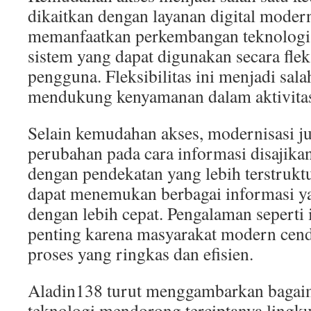
dikaitkan dengan layanan digital moder
memanfaatkan perkembangan teknologi
sistem yang dapat digunakan secara flek
pengguna. Fleksibilitas ini menjadi sala
mendukung kenyamanan dalam aktivitas d
Selain kemudahan akses, modernisasi 
perubahan pada cara informasi disajika
dengan pendekatan yang lebih terstruk
dapat menemukan berbagai informasi y
dengan lebih cepat. Pengalaman seperti
penting karena masyarakat modern ce
proses yang ringkas dan efisien.
Aladin138 turut menggambarkan baga
teknologi mendorong terciptanya lingku