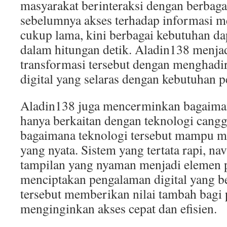
masyarakat berinteraksi dengan berbagai 
sebelumnya akses terhadap informasi 
cukup lama, kini berbagai kebutuhan da
dalam hitungan detik. Aladin138 menjad
transformasi tersebut dengan menghad
digital yang selaras dengan kebutuhan 
Aladin138 juga mencerminkan bagaiman
hanya berkaitan dengan teknologi canggi
bagaimana teknologi tersebut mampu 
yang nyata. Sistem yang tertata rapi, nav
tampilan yang nyaman menjadi elemen 
menciptakan pengalaman digital yang be
tersebut memberikan nilai tambah bagi
menginginkan akses cepat dan efisien.