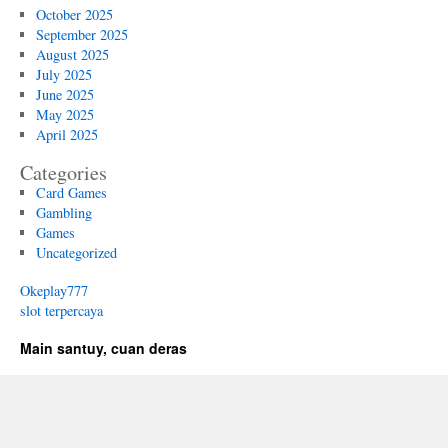
October 2025
September 2025
August 2025
July 2025
June 2025
May 2025
April 2025
Categories
Card Games
Gambling
Games
Uncategorized
Okeplay777
slot terpercaya
Main santuy, cuan deras