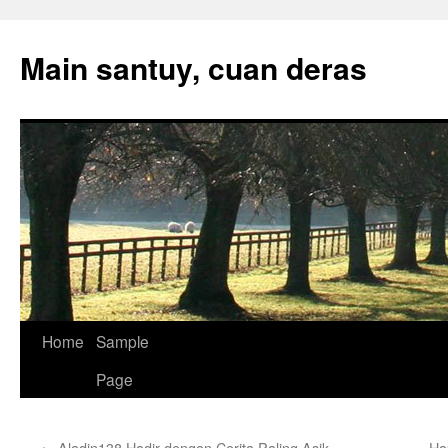
Skip
to
Main santuy, cuan deras
content
Home
Sample
Page
←
Aladin138 Hadir dengan Cerita Paling Asik
Ha