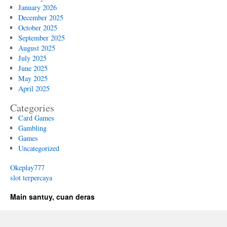
January 2026
December 2025
October 2025
September 2025
August 2025
July 2025
June 2025
May 2025
April 2025
Categories
Card Games
Gambling
Games
Uncategorized
Okeplay777
slot terpercaya
Main santuy, cuan deras