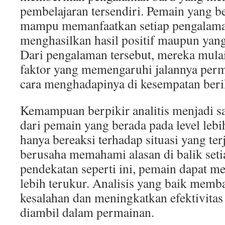
pembelajaran tersendiri. Pemain yang 
mampu memanfaatkan setiap pengalama
menghasilkan hasil positif maupun yang
Dari pengalaman tersebut, mereka mula
faktor yang memengaruhi jalannya per
cara menghadapinya di kesempatan beri
Kemampuan berpikir analitis menjadi sal
dari pemain yang berada pada level lebi
hanya bereaksi terhadap situasi yang terj
berusaha memahami alasan di balik seti
pendekatan seperti ini, pemain dapat 
lebih terukur. Analisis yang baik mem
kesalahan dan meningkatkan efektivitas
diambil dalam permainan.