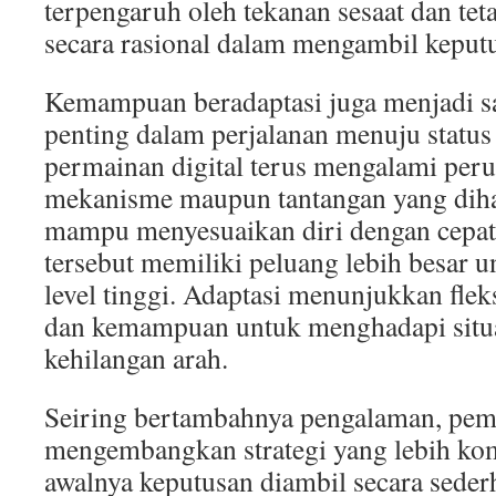
terpengaruh oleh tekanan sesaat dan te
secara rasional dalam mengambil keput
Kemampuan beradaptasi juga menjadi sa
penting dalam perjalanan menuju status
permainan digital terus mengalami peru
mekanisme maupun tantangan yang diha
mampu menyesuaikan diri dengan cepat
tersebut memiliki peluang lebih besar u
level tinggi. Adaptasi menunjukkan fleks
dan kemampuan untuk menghadapi situa
kehilangan arah.
Seiring bertambahnya pengalaman, pem
mengembangkan strategi yang lebih kom
awalnya keputusan diambil secara seder