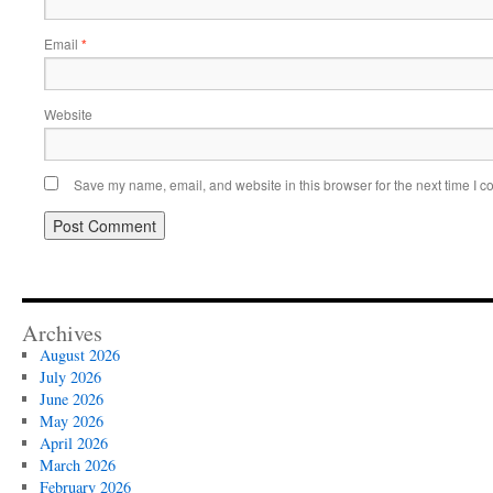
Email
*
Website
Save my name, email, and website in this browser for the next time I 
Archives
August 2026
July 2026
June 2026
May 2026
April 2026
March 2026
February 2026