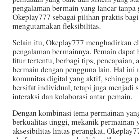
pengalaman bermain yang lancar tanpa
Okeplay777 sebagai pilihan praktis bag
mengutamakan fleksibilitas.
Selain itu, Okeplay777 menghadirkan e
pengalaman bermainnya. Pemain dapat b
fitur tertentu, berbagi tips, pencapaian
bermain dengan pengguna lain. Hal ini
komunitas digital yang aktif, sehingga 
bersifat individual, tetapi juga menjadi
interaksi dan kolaborasi antar pemain.
Dengan kombinasi tema permainan yang v
berkualitas tinggi, mekanik permainan y
aksesibilitas lintas perangkat, Okeplay