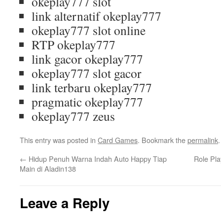
okeplay777 slot
link alternatif okeplay777
okeplay777 slot online
RTP okeplay777
link gacor okeplay777
okeplay777 slot gacor
link terbaru okeplay777
pragmatic okeplay777
okeplay777 zeus
This entry was posted in
Card Games
. Bookmark the
permalink
.
←
Hidup Penuh Warna Indah Auto Happy Tiap
Role Pla
Main di Aladin138
Leave a Reply