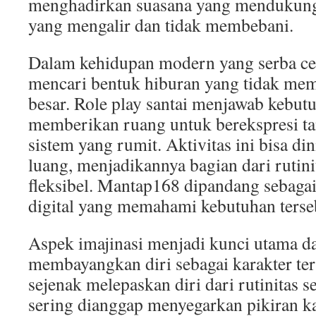
menghadirkan suasana yang mendukung
yang mengalir dan tidak membebani.
Dalam kehidupan modern yang serba ce
mencari bentuk hiburan yang tidak me
besar. Role play santai menjawab kebut
memberikan ruang untuk berekspresi t
sistem yang rumit. Aktivitas ini bisa di
luang, menjadikannya bagian dari rutini
fleksibel. Mantap168 dipandang sebagai
digital yang memahami kebutuhan terse
Aspek imajinasi menjadi kunci utama da
membayangkan diri sebagai karakter ter
sejenak melepaskan diri dari rutinitas se
sering dianggap menyegarkan pikiran 