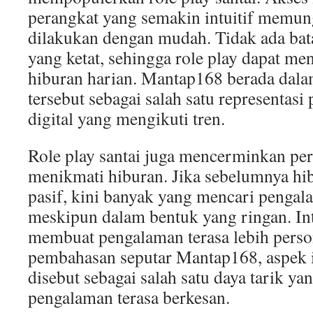
perangkat yang semakin intuitif memung
dilakukan dengan mudah. Tidak ada bat
yang ketat, sehingga role play dapat men
hiburan harian. Mantap168 berada dal
tersebut sebagai salah satu representasi
digital yang mengikuti tren.
Role play santai juga mencerminkan pe
menikmati hiburan. Jika sebelumnya hib
pasif, kini banyak yang mencari pengala
meskipun dalam bentuk yang ringan. Int
membuat pengalaman terasa lebih perso
pembahasan seputar Mantap168, aspek in
disebut sebagai salah satu daya tarik y
pengalaman terasa berkesan.