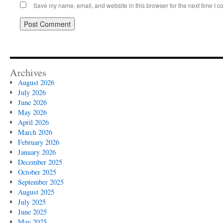
Save my name, email, and website in this browser for the next time I 
Archives
August 2026
July 2026
June 2026
May 2026
April 2026
March 2026
February 2026
January 2026
December 2025
October 2025
September 2025
August 2025
July 2025
June 2025
May 2025