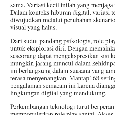
sama. Variasi kecil inilah yang menjaga 
Dalam konteks hiburan digital, variasi t
diwujudkan melalui perubahan skenario, 
visual yang halus.
Dari sudut pandang psikologis, role p
untuk eksplorasi diri. Dengan memainka
seseorang dapat mengekspresikan sisi k
mungkin jarang muncul dalam kehidupan
ini berlangsung dalam suasana yang ama
terasa menyenangkan. Mantap168 sering
pengalaman semacam ini karena diang
lingkungan digital yang mendukung.
Perkembangan teknologi turut berperan
mempopulerkan role play santai. Akses 