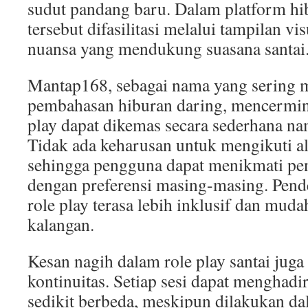
sudut pandang baru. Dalam platform hibu
tersebut difasilitasi melalui tampilan vis
nuansa yang mendukung suasana santai
Mantap168, sebagai nama yang sering 
pembahasan hiburan daring, mencermin
play dapat dikemas secara sederhana na
Tidak ada keharusan untuk mengikuti a
sehingga pengguna dapat menikmati pe
dengan preferensi masing-masing. Pend
role play terasa lebih inklusif dan muda
kalangan.
Kesan nagih dalam role play santai juga
kontinuitas. Setiap sesi dapat menghad
sedikit berbeda, meskipun dilakukan d