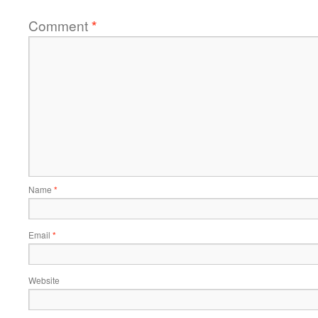
Comment
*
Name
*
Email
*
Website